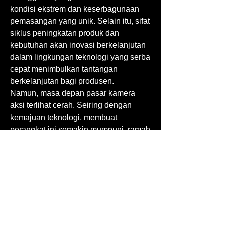
kondisi ekstrem dan keserbagunaan 
pemasangan yang unik. Selain itu, sifat 
siklus peningkatan produk dan 
kebutuhan akan inovasi berkelanjutan 
dalam lingkungan teknologi yang serba 
cepat menimbulkan tantangan 
berkelanjutan bagi produsen.
Namun, masa depan pasar kamera 
aksi terlihat cerah. Seiring dengan 
kemajuan teknologi, membuat 
perangkat ini semakin mumpuni, ramah 
pengguna, dan terintegrasi ke dalam 
kehidupan digital kita, keinginan untuk 
mengabadikan dan berbagi setiap 
momen mendebarkan hanya akan 
semakin meningkat. Pasar ini akan 
melanjutkan perjalanan 
petualangannya, menghadirkan 