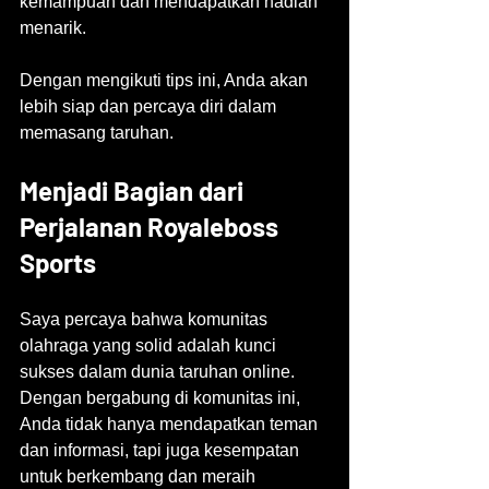
kemampuan dan mendapatkan hadiah 
menarik.
Dengan mengikuti tips ini, Anda akan 
lebih siap dan percaya diri dalam 
memasang taruhan.
Menjadi Bagian dari 
Perjalanan Royaleboss 
Sports
Saya percaya bahwa komunitas 
olahraga yang solid adalah kunci 
sukses dalam dunia taruhan online. 
Dengan bergabung di komunitas ini, 
Anda tidak hanya mendapatkan teman 
dan informasi, tapi juga kesempatan 
untuk berkembang dan meraih 