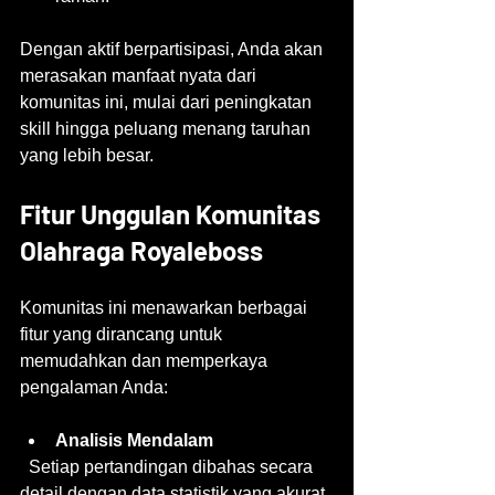
Dengan aktif berpartisipasi, Anda akan 
merasakan manfaat nyata dari 
komunitas ini, mulai dari peningkatan 
skill hingga peluang menang taruhan 
yang lebih besar.
Fitur Unggulan Komunitas 
Olahraga Royaleboss
Komunitas ini menawarkan berbagai 
fitur yang dirancang untuk 
memudahkan dan memperkaya 
pengalaman Anda:
Analisis Mendalam
  Setiap pertandingan dibahas secara 
detail dengan data statistik yang akurat.