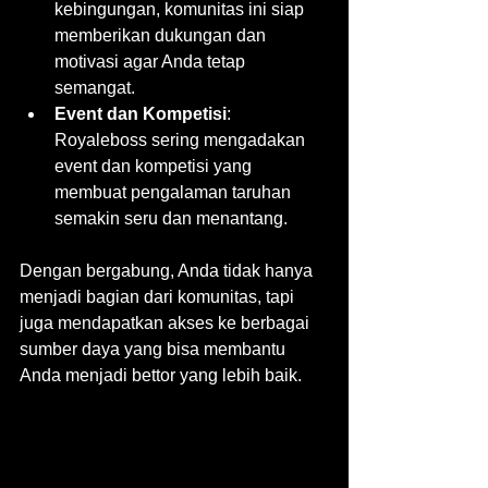
kebingungan, komunitas ini siap 
memberikan dukungan dan 
motivasi agar Anda tetap 
semangat.
Event dan Kompetisi
: 
Royaleboss sering mengadakan 
event dan kompetisi yang 
membuat pengalaman taruhan 
semakin seru dan menantang.
Dengan bergabung, Anda tidak hanya 
menjadi bagian dari komunitas, tapi 
juga mendapatkan akses ke berbagai 
sumber daya yang bisa membantu 
Anda menjadi bettor yang lebih baik.