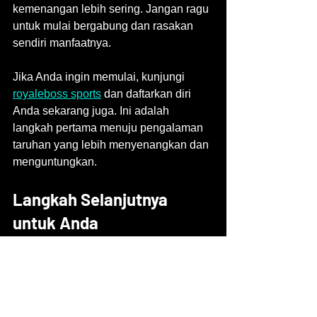
kemenangan lebih sering. Jangan ragu 
untuk mulai bergabung dan rasakan 
sendiri manfaatnya.
Jika Anda ingin memulai, kunjungi 
royaleboss sports
 dan daftarkan diri 
Anda sekarang juga. Ini adalah 
langkah pertama menuju pengalaman 
taruhan yang lebih menyenangkan dan 
menguntungkan.
Langkah Selanjutnya 
untuk Anda
Sekarang saatnya Anda mengambil 
tindakan. Mulailah dengan mendaftar, 
aktif berdiskusi, dan manfaatkan semua 
fitur yang ada. Ingat, keberhasilan 