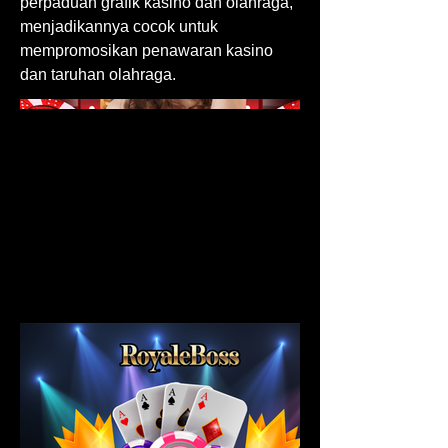
perpaduan grafik kasino dan olahraga,
menjadikannya cocok untuk
mempromosikan penawaran kasino
dan taruhan olahraga.