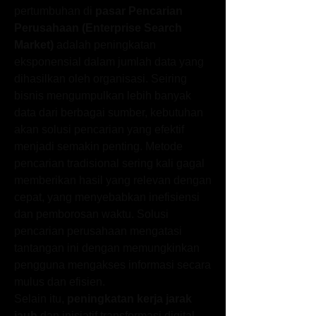
pertumbuhan di 
pasar Pencarian 
Perusahaan (Enterprise Search 
Market)
 adalah peningkatan 
eksponensial dalam jumlah data yang 
dihasilkan oleh organisasi. Seiring 
bisnis mengumpulkan lebih banyak 
data dari berbagai sumber, kebutuhan 
akan solusi pencarian yang efektif 
menjadi semakin penting. Metode 
pencarian tradisional sering kali gagal 
memberikan hasil yang relevan dengan 
cepat, yang menyebabkan inefisiensi 
dan pemborosan waktu. Solusi 
pencarian perusahaan mengatasi 
tantangan ini dengan memungkinkan 
pengguna mengakses informasi secara 
mulus dan efisien.
Selain itu, 
peningkatan kerja jarak 
jauh
 dan inisiatif transformasi digital 