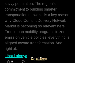
savvy population. The region’s 
commitment to building smarter 
transportation networks is a key reason 
why Cloud Content Delivery Network 
Market is becoming so relevant here.
From urban mobility programs to zero-
emission vehicle policies, everything is 
aligned toward transformation. And 
right at…
Lihat Lainnya
0
0
11
+94706123464
Postingan yang disarankan
royaleboss888@gmail.com
Gabungi
Amal Kumar
14 Agustus 2025
·
memposting di