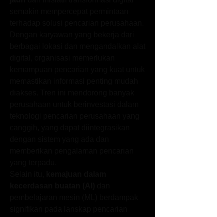
semakin mempercepat permintaan 
terhadap solusi pencarian perusahaan. 
Dengan karyawan yang bekerja dari 
berbagai lokasi dan mengandalkan alat 
digital, organisasi memerlukan 
kemampuan pencarian yang kuat untuk 
memastikan informasi penting mudah 
diakses. Tren ini mendorong banyak 
perusahaan untuk berinvestasi dalam 
teknologi pencarian perusahaan yang 
canggih, yang dapat diintegrasikan 
dengan sistem yang ada dan 
memberikan pengalaman pencarian 
yang terpadu.
Selain itu, 
kemajuan dalam 
kecerdasan buatan (AI)
 dan 
pembelajaran mesin (ML) berdampak 
signifikan pada lanskap pencarian 