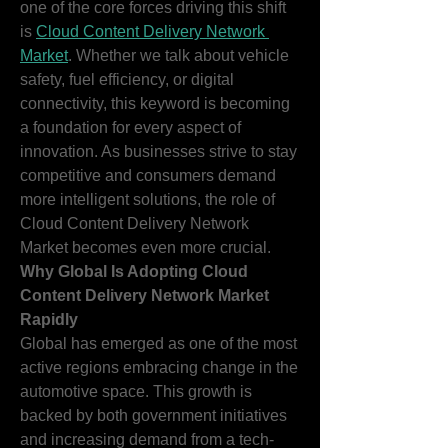
one of the core forces driving this shift 
is 
Cloud Content Delivery Network 
Market
. Whether we talk about vehicle 
safety, fuel efficiency, or digital 
connectivity, this keyword is becoming 
a foundation for every aspect of 
innovation. As businesses strive to stay 
competitive and consumers demand 
more intelligent solutions, the role of 
Cloud Content Delivery Network 
Market becomes even more crucial.
Why Global Is Adopting Cloud 
Content Delivery Network Market 
Rapidly
Global has emerged as one of the most 
active regions embracing change in the 
automotive space. This growth is 
backed by both government initiatives 
and increasing demand from a tech-