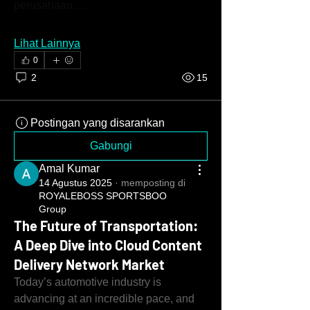
perusahaan.…
Lihat Lainnya
0
2
15
Postingan yang disarankan
Gabungi
Amal Kumar
14 Agustus 2025
·
memposting di
ROYALEBOSS SPORTSBOO
Group
The Future of Transportation:
A Deep Dive into Cloud Content
Delivery Network Market
Today’s automotive industry is 
advancing at an incredible pace, and 