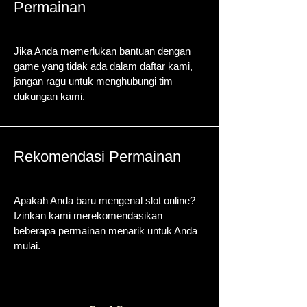
Permainan
Jika Anda memerlukan bantuan dengan
game yang tidak ada dalam daftar kami,
jangan ragu untuk menghubungi tim
dukungan kami.
Rekomendasi Permainan
Apakah Anda baru mengenal slot online?
Izinkan kami merekomendasikan
beberapa permainan menarik untuk Anda
mulai.