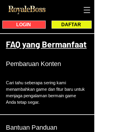
LOGIN
DAFTAR
FAQ yang Bermanfaat
Pembaruan Konten
Cari tahu seberapa sering kami
menambahkan game dan fitur baru untuk
menjaga pengalaman bermain game
Anda tetap segar.
Bantuan Panduan