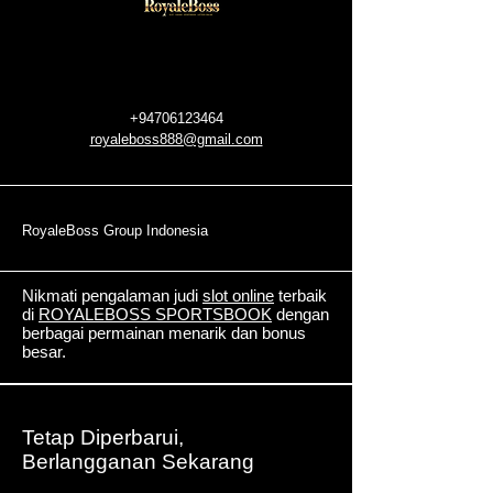
+94706123464
royaleboss888@gmail.com
RoyaleBoss Group Indonesia
Nikmati pengalaman judi
slot online
terbaik
di
ROYALEBOSS SPORTSBOOK
dengan
berbagai permainan menarik dan bonus
besar.
Tetap Diperbarui,
Berlangganan Sekarang