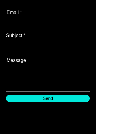
Email
Subject
Message
Send