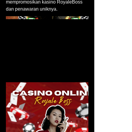
mempromosikan kasino RoyaleBoss
dan penawaran uniknya.