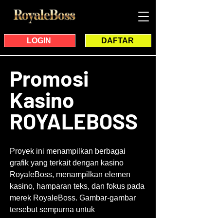
LOGIN
DAFTAR
Promosi
Kasino
ROYALEBOSS
Proyek ini menampilkan berbagai
grafik yang terkait dengan kasino
RoyaleBoss, menampilkan elemen
kasino, hamparan teks, dan fokus pada
merek RoyaleBoss. Gambar-gambar
tersebut sempurna untuk