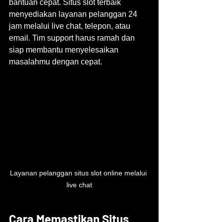
bantuan cepat. Situs slot terbaik 
menyediakan layanan pelanggan 24 
jam melalui live chat, telepon, atau 
email. Tim support harus ramah dan 
siap membantu menyelesaikan 
masalahmu dengan cepat.
Layanan pelanggan situs slot online melalui 
live chat
Cara Memastikan Situs 