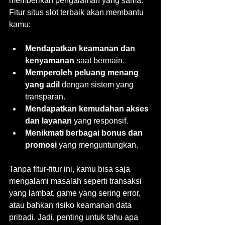
memberikan pengalaman yang sama. 
Fitur situs slot terbaik akan membantu 
kamu:
Mendapatkan keamanan dan 
kenyamanan
 saat bermain.
Memperoleh peluang menang 
yang adil
 dengan sistem yang 
transparan.
Mendapatkan kemudahan akses 
dan layanan
 yang responsif.
Menikmati berbagai bonus dan 
promosi
 yang menguntungkan.
Tanpa fitur-fitur ini, kamu bisa saja 
mengalami masalah seperti transaksi 
yang lambat, game yang sering error, 
atau bahkan risiko keamanan data 
pribadi. Jadi, penting untuk tahu apa 