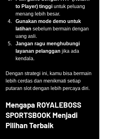
to Player) tinggi
 untuk peluang 
menang lebih besar.
Gunakan mode demo untuk 
latihan
 sebelum bermain dengan 
uang asli.
Jangan ragu menghubungi 
layanan pelanggan
 jika ada 
kendala.
Dengan strategi ini, kamu bisa bermain 
lebih cerdas dan menikmati setiap 
putaran slot dengan lebih percaya diri.
Mengapa ROYALEBOSS 
SPORTSBOOK Menjadi 
Pilihan Terbaik