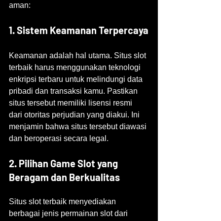
aman:
1. Sistem Keamanan Terpercaya
Keamanan adalah hal utama. Situs slot 
terbaik harus menggunakan teknologi 
enkripsi terbaru untuk melindungi data 
pribadi dan transaksi kamu. Pastikan 
situs tersebut memiliki lisensi resmi 
dari otoritas perjudian yang diakui. Ini 
menjamin bahwa situs tersebut diawasi 
dan beroperasi secara legal.
2. Pilihan Game Slot yang 
Beragam dan Berkualitas
Situs slot terbaik menyediakan 
berbagai jenis permainan slot dari 