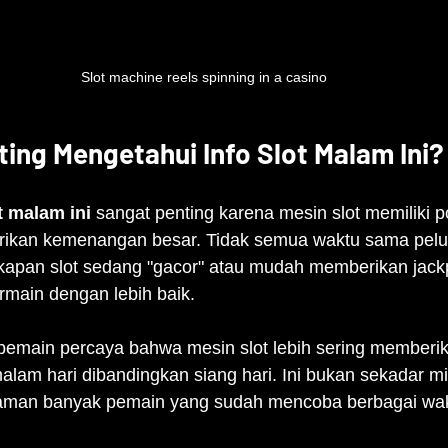
Slot machine reels spinning in a casino
ing Mengetahui Info Slot Malam Ini?
t malam ini
 sangat penting karena mesin slot memiliki p
erikan kemenangan besar. Tidak semua waktu sama pelu
pan slot sedang "gacor" atau mudah memberikan jackp
rmain dengan lebih baik.
pemain percaya bahwa mesin slot lebih sering memberi
am hari dibandingkan siang hari. Ini bukan sekadar mit
aman banyak pemain yang sudah mencoba berbagai wak