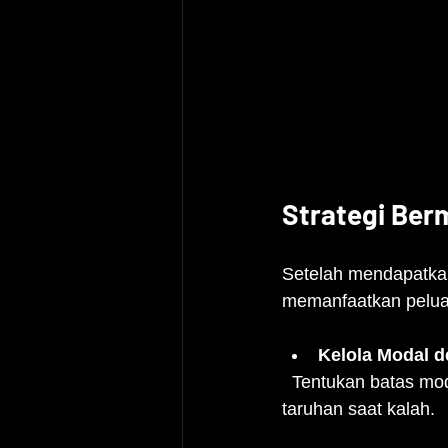
Strategi Berm
Setelah mendapatkan 
memanfaatkan peluan
Kelola Modal 
  Tentukan batas modal sebelum mulai bermain. Jangan tergoda untuk terus menambah 
taruhan saat kalah.