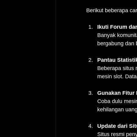
Berikut beberapa ca
Ikuti Forum da
Banyak komunita
bergabung dan 
Pantau Statisti
Beberapa situs 
mesin slot. Dat
Gunakan Fitur
Coba dulu mesin
kehilangan uang
Update dari Si
Situs resmi pen