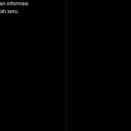
n informasi 
ih seru.