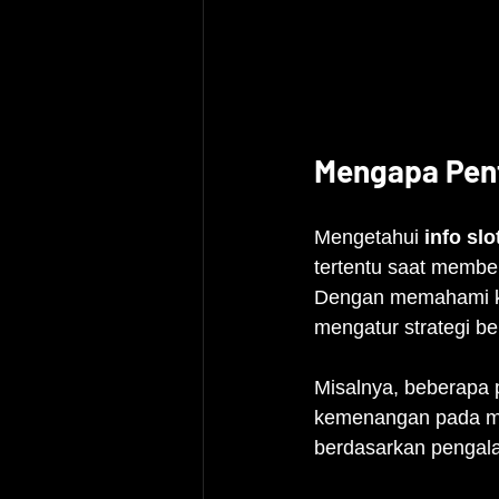
Mengapa Pent
Mengetahui 
info slo
tertentu saat memb
Dengan memahami ka
mengatur strategi be
Misalnya, beberapa 
kemenangan pada mal
berdasarkan pengal