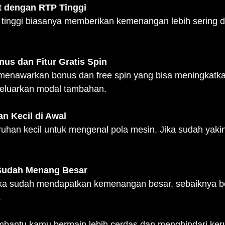
ot dengan RTP Tinggi
us dan Fitur Gratis Spin
luarkan modal tambahan.
n Kecil di Awal
 Sudah Menang Besar
.
embantu kamu bermain lebih cerdas dan menghindari ker