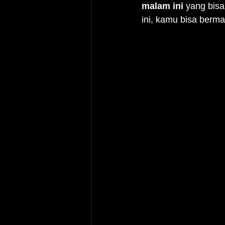
malam ini
 yang bis
ini, kamu bisa berma