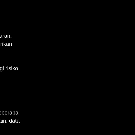
aran.
rikan 
 risiko 
eberapa 
in, data 