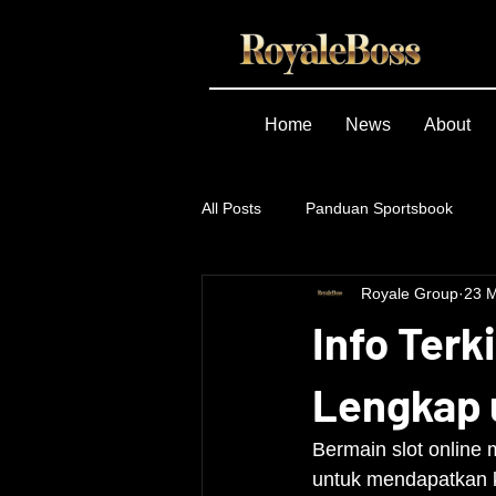
Home
News
About
All Posts
Panduan Sportsbook
Royale Group
23 
Info Terk
Lengkap 
Bermain slot online
untuk mendapatkan 